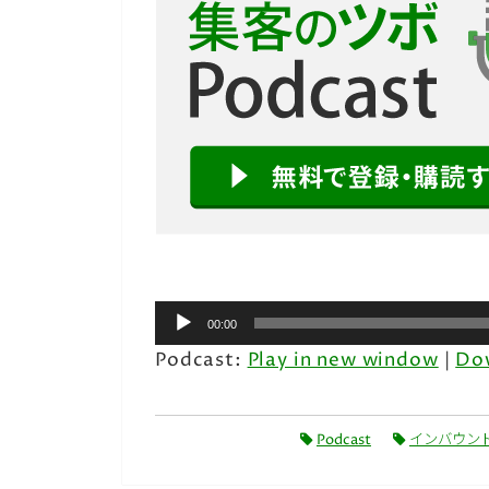
音
00:00
声
Podcast:
Play in new window
|
Do
プ
レ
ー
Podcast
インバウン
ヤ
ー