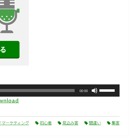
ボ
00:00
リ
wnload
ュ
ー
ム
調
ドマーケティング
初心者
見込み客
間違い
集客
節
に