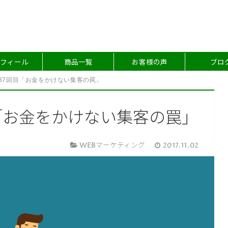
フィール
商品一覧
お客様の声
ブロ
t第037回目「お金をかけない集客の罠」
回目「お金をかけない集客の罠」
WEBマーケティング
2017.11.02