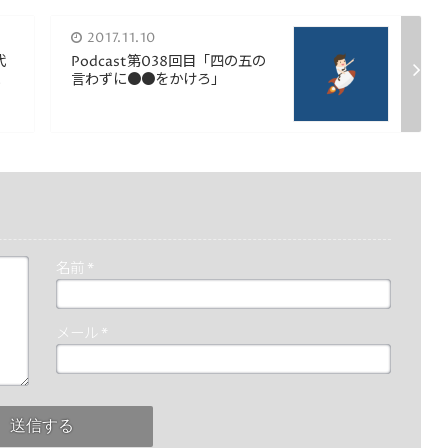
は
2017.11.10
上
代
Podcast第038回目「四の五の
下
.
言わずに●●をかけろ」
矢
印
キ
ー
を
使
っ
て
名前
*
く
だ
さ
メール
*
い。