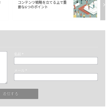
お
コンテンツ戦略を立てる上で重
」
要な6つのポイント
名前
*
メール
*