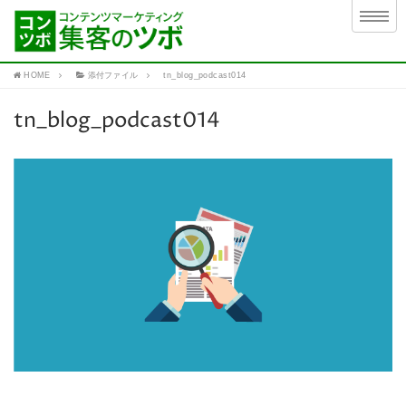
HOME
添付ファイル
tn_blog_podcast014
tn_blog_podcast014